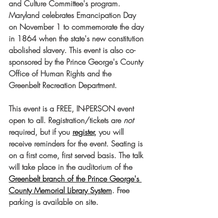
and Culture Committee's program. 
Maryland celebrates Emancipation Day 
on November 1 to commemorate the day 
in 1864 when the state's new constitution 
abolished slavery. This event is also co-
sponsored by the Prince George's County 
Office of Human Rights and the 
Greenbelt Recreation Department.
This event is a FREE, IN-PERSON event 
open to all. Registration/tickets are 
not 
required, but if you 
register,
 you will 
receive reminders for the event. Seating is 
on a first come, first served basis. The talk 
will take place in the auditorium of the 
Greenbelt branch of the Prince George's 
County Memorial Library System
. Free 
parking is available on site.