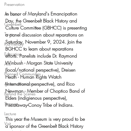
Preservation
In honor of Maryland's Emancipation 
Art Deco
Day, the Greenbelt Black History and 
Greenbelt
Culture Committee (GBHCC) is presenting 
Tours
a panel discussion about reparations on 
Saturday, November 9, 2024. Join the 
Kid-Friendly
BGHCC to learn about reparations 
Education
efforts. Panelists include Dr. Raymond 
Winbush - Morgan State University 
Arts
(local/national perspective), Dreisen 
Planned Communities
Heath - Human Rights Watch 
(international perspective), and Rico 
African American
Newman - Member of Choptico Band of 
Behind the Scenes
Elders (indigienous perspective), 
Support
Piscataway-Conoy Tribe of Indians.
Lecture
This year the Museum is very proud to be 
Visit
a sponsor of the Greenbelt Black History 