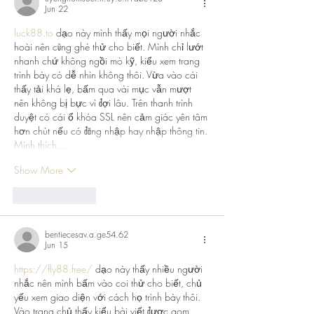
Jun 22
luck88.to
 dạo này mình thấy mọi người nhắc 
hoài nên cũng ghé thử cho biết. Mình chỉ lướt 
nhanh chứ không ngồi mò kỹ, kiểu xem trang 
trình bày có dễ nhìn không thôi. Vừa vào cái 
thấy tải khá lẹ, bấm qua vài mục vẫn mượt 
nên không bị bực vì đợi lâu. Trên thanh trình 
duyệt có cái ổ khóa SSL nên cảm giác yên tâm 
hơn chút nếu có đăng nhập hay nhập thông tin. 
Mình thích…
Show More
Like
Reply
bentiecesav.a.ge54.62
Jun 15
https://fly88.free/
 dạo này thấy nhiều người 
nhắc nên mình bấm vào coi thử cho biết, chủ 
yếu xem giao diện với cách họ trình bày thôi. 
Vào trang chủ thấy kiểu bài viết được gom 