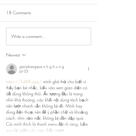
18 Comments
Write a comment...
July Lecture: Exploring
New Exhibition o
Greenbelt Reparations and
Museum House
Beyond
Newest
giecphangqua.n.h.g.h.u.n.g
Jul 03
https://hd88.app/
 mình ghé thử cho biết vì 
thấy bạn bè nhắc, kiểu vào xem giao diện có 
dễ dùng không thôi. Ấn tượng đầu là trang 
nhìn khá thoáng, các khối nội dung tách bạch 
nên lướt nhanh vẫn không bị rối. Mình hay 
dùng điện thoại nên để ý phần chữ và khoảng 
cách: nhìn vừa mắt, không bị dồn dập quá. 
Cái mình thích là thanh menu đặt rõ ràng, bấm 
qua lại giữa các mục thấy mượt,…