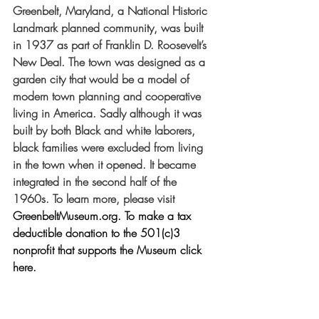
Greenbelt, Maryland, a National Historic 
Landmark planned community, was built 
in 1937 as part of Franklin D. Roosevelt’s 
New Deal. The town was designed as a 
garden city that would be a model of 
modern town planning and cooperative 
living in America. Sadly although it was 
built by both Black and white laborers, 
black families were excluded from living 
in the town when it opened. It became 
integrated in the second half of the 
1960s. To learn more, please visit 
GreenbeltMuseum.org
. To make a tax 
deductible donation to the 501(c)3 
nonprofit that supports the Museum click 
here
.