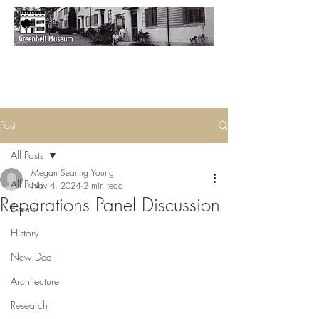
Post
All Posts
Megan Searing Young
All Posts
Nov 4, 2024
2 min read
Reparations Panel Discussion
Events
History
New Deal
Architecture
Research