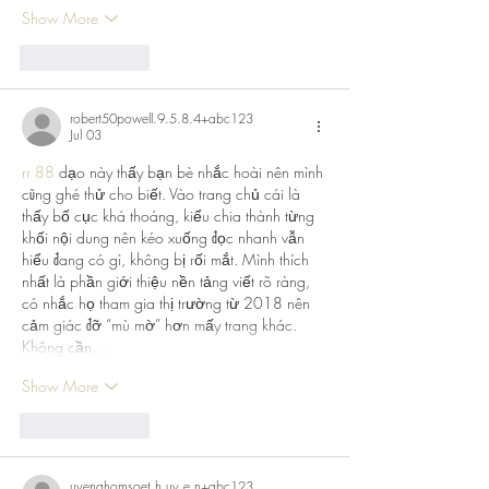
Show More
Like
Reply
robert50powell.9.5.8.4+abc123
Jul 03
rr 88
 dạo này thấy bạn bè nhắc hoài nên mình 
cũng ghé thử cho biết. Vào trang chủ cái là 
thấy bố cục khá thoáng, kiểu chia thành từng 
khối nội dung nên kéo xuống đọc nhanh vẫn 
hiểu đang có gì, không bị rối mắt. Mình thích 
nhất là phần giới thiệu nền tảng viết rõ ràng, 
có nhắc họ tham gia thị trường từ 2018 nên 
cảm giác đỡ “mù mờ” hơn mấy trang khác. 
Không cần…
Show More
Like
Reply
uyenghomsoet.h.uy.e.n+abc123