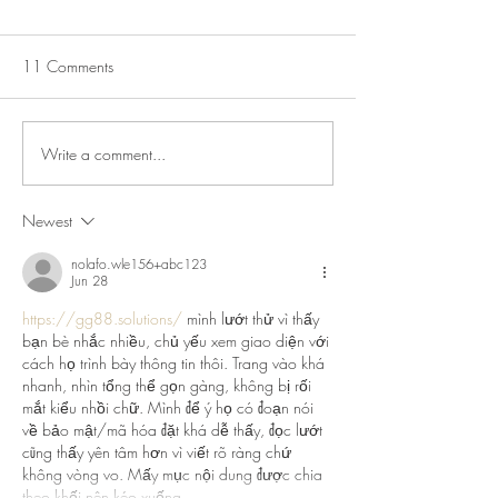
11 Comments
Write a comment...
July Lecture: Exploring
New Exhibition o
Greenbelt Reparations and
Museum House
Beyond
Newest
nolafo.wle156+abc123
Jun 28
https://gg88.solutions/
 mình lướt thử vì thấy 
bạn bè nhắc nhiều, chủ yếu xem giao diện với 
cách họ trình bày thông tin thôi. Trang vào khá 
nhanh, nhìn tổng thể gọn gàng, không bị rối 
mắt kiểu nhồi chữ. Mình để ý họ có đoạn nói 
về bảo mật/mã hóa đặt khá dễ thấy, đọc lướt 
cũng thấy yên tâm hơn vì viết rõ ràng chứ 
không vòng vo. Mấy mục nội dung được chia 
theo khối nên kéo xuống…