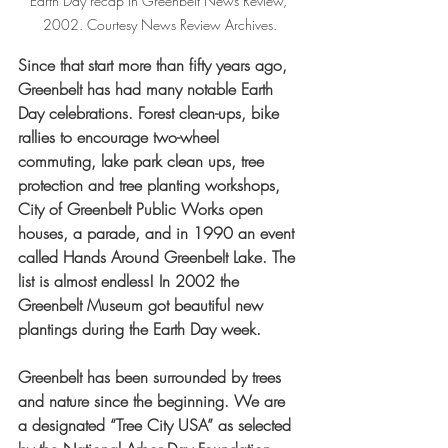
Earth Day recap in Greenbelt News Review, 
2002. Courtesy News Review Archives.
Since that start more than fifty years ago, 
Greenbelt has had many notable Earth 
Day celebrations. Forest clean-ups, bike 
rallies to encourage two-wheel 
commuting, lake park clean ups, tree 
protection and tree planting workshops, 
City of Greenbelt Public Works open 
houses, a parade, and in 1990 an event 
called Hands Around Greenbelt Lake. The 
list is almost endless! In 2002 the 
Greenbelt Museum got beautiful new 
plantings during the Earth Day week.
Greenbelt has been surrounded by trees 
and nature since the beginning. We are 
a designated “Tree City USA” as selected 