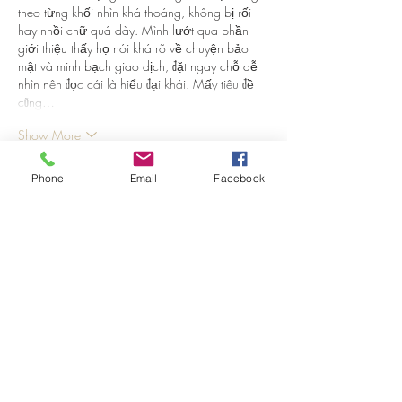
theo từng khối nhìn khá thoáng, không bị rối 
hay nhồi chữ quá dày. Mình lướt qua phần 
giới thiệu thấy họ nói khá rõ về chuyện bảo 
mật và minh bạch giao dịch, đặt ngay chỗ dễ 
nhìn nên đọc cái là hiểu đại khái. Mấy tiêu đề 
cũng…
Show More
Like
Reply
Phone
Email
Facebook
terrancecart.e.r.36.0.7
May 22
78wind.store
 mình thấy mọi người nhắc hoài 
nên cũng bấm vào coi thử cho biết, chứ không 
có ngồi đọc kỹ hay làm gì nhiều đâu. Vừa mở 
lên là thấy giao diện khá dễ thở, nhìn không bị 
rối mắt kiểu nhồi chữ. Mình thích nhất là cách 
họ chia nội dung thành các khối rõ ràng, kéo 
xuống tới đâu là biết mình đang xem phần nào 
tới đó. Mấy bảng thông tin trình bày theo cột 