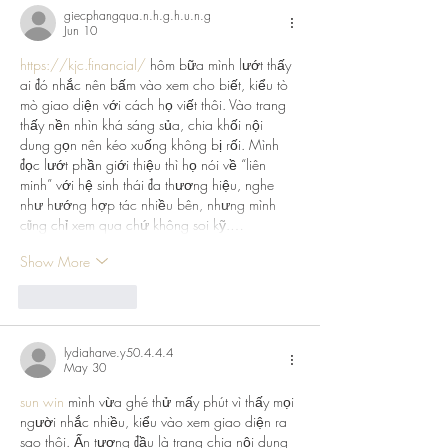
giecphangqua.n.h.g.h.u.n.g
Jun 10
https://kjc.financial/
 hôm bữa mình lướt thấy 
ai đó nhắc nên bấm vào xem cho biết, kiểu tò 
mò giao diện với cách họ viết thôi. Vào trang 
thấy nền nhìn khá sáng sủa, chia khối nội 
dung gọn nên kéo xuống không bị rối. Mình 
đọc lướt phần giới thiệu thì họ nói về “liên 
minh” với hệ sinh thái đa thương hiệu, nghe 
như hướng hợp tác nhiều bên, nhưng mình 
cũng chỉ xem qua chứ không soi kỹ.…
Show More
Like
Reply
lydiaharve.y50.4.4.4
May 30
sun win
 mình vừa ghé thử mấy phút vì thấy mọi 
người nhắc nhiều, kiểu vào xem giao diện ra 
sao thôi. Ấn tượng đầu là trang chia nội dung 