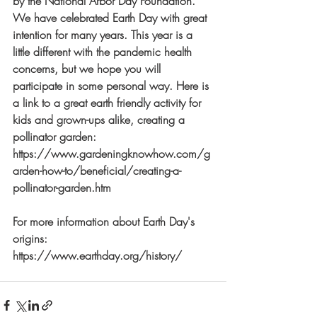
by the National Arbor Day Foundation. 
We have celebrated Earth Day with great 
intention for many years. This year is a 
little different with the pandemic health 
concerns, but we hope you will 
participate in some personal way. Here is 
a link to a great earth friendly activity for 
kids and grown-ups alike, creating a 
pollinator garden:
https://www.gardeningknowhow.com/g
arden-how-to/beneficial/creating-a-
pollinator-garden.htm
For more information about Earth Day's 
origins:
https://www.earthday.org/history/