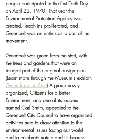
people participated in the first Earth Day 
on April 22, 1970. That year the 
Environmental Protection Agency was 
created. Teach-ins proliferated, and 
Greenbelt was an enthusiastic part of the 
movement.
Greenbelt was green from the start, with 
the trees and gardens that were an 
integral part of the original design plan. 
(Learn more through the Museum's exhibit, 
Green from the Start
) A group newly 
organized, Citizens for a Better 
Environment, and one of its leaders 
named Carl Smith, appealed to the 
Greenbelt City Council to have organized 
activities here to draw attention to the 
environmental issues facing our world 
and to celebrate nature and its beauty. 