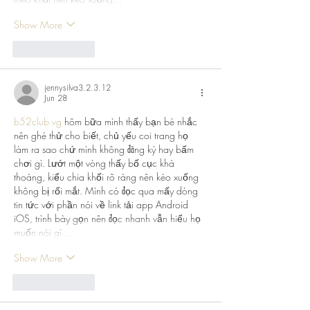
Show More
Like
Reply
jennysilva3.2.3.12
Jun 28
b52club vg
 hôm bữa mình thấy bạn bè nhắc 
nên ghé thử cho biết, chủ yếu coi trang họ 
làm ra sao chứ mình không đăng ký hay bấm 
chơi gì. Lướt một vòng thấy bố cục khá 
thoáng, kiểu chia khối rõ ràng nên kéo xuống 
không bị rối mắt. Mình có đọc qua mấy dòng 
tin tức với phần nói về link tải app Android 
iOS, trình bày gọn nên đọc nhanh vẫn hiểu họ 
muốn nói gì.…
Show More
Like
Reply